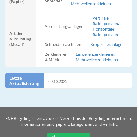
Shredder
(Papier)
Mehrwellenzerkleinerer
Vertikale
Ballenpressen,
Verdichtungsanlagen
Horizontale
Art der
Ballenpressen
Ausrüstung
(Metall)
Schneidemaschinen
Kropfscheranlagen
Zerkleinerer
Einwellenzerkleinerer,
& Mühlen
Mehrwellenzerkleinerer
Letzte
09.10.2025
Aktualisierung
ENF Recycling ist ein aktuelles Verzeichnis der Recyclingunternehmen.
Informationen sind geprüft, kategorisiert und verlinkt.