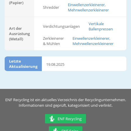
(Papier)
Einwellenzerkleinerer,
Shredder
Mehrwellenzerkleinerer
Vertikale
Verdichtungsanlagen
Art der
Ballenpressen
Ausrüstung
Zerkleinerer
Einwellenzerkleinerer,
(Metall)
& Mühlen
Mehrwellenzerkleinerer
Letzte
19.08.2025
Aktualisierung
ENF Recycling ist ein aktuelles Verzeichnis der Recyclingunternehmen.
Informationen sind geprüft, kategorisiert und verlinkt.
ENF Recycling
ENF Solar