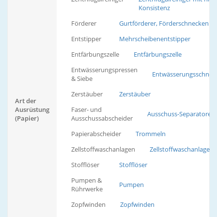
Konsistenz
Förderer
Gurtförderer, Förderschnecken
Entstipper
Mehrscheibenentstipper
Entfärbungszelle
Entfärbungszelle
Entwässerungspressen
Entwässerungsschnec
& Siebe
Zerstäuber
Zerstäuber
Art der
Ausrüstung
Faser- und
Ausschuss-Separatoren
(Papier)
Ausschussabscheider
Papierabscheider
Trommeln
Zellstoffwaschanlagen
Zellstoffwaschanlagen
Stofflöser
Stofflöser
Pumpen &
Pumpen
Rührwerke
Zopfwinden
Zopfwinden