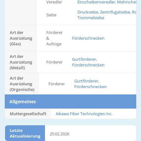
Veredler
Einscheibenveredler, Mehrscheib
Drucksiebe, Zentrifugalsiebe, Rot
Siebe
Trommelsiebe
Art der
Förderer
Ausrüstung
&
Förderschnecken
(Glas)
Aufzüge
Art der
Gurtförderer,
Ausrüstung
Förderer
Förderschnecken
(Metall)
Art der
Gurtförderer,
Ausrüstung
Förderer
Förderschnecken
(Organische)
Allgemeines
Muttergesellschaft
Aikawa Fiber Technologies Inc.
Letzte
25.02.2026
Aktualisierung