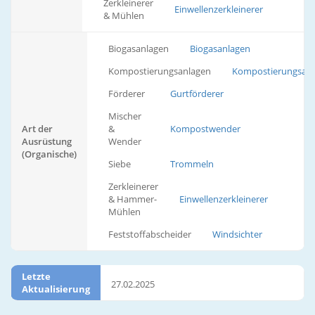
Zerkleinerer
Einwellenzerkleinerer
& Mühlen
Biogasanlagen
Biogasanlagen
Kompostierungsanlagen
Kompostierungsan
Förderer
Gurtförderer
Mischer
Art der
&
Kompostwender
Ausrüstung
Wender
(Organische)
Siebe
Trommeln
Zerkleinerer
& Hammer-
Einwellenzerkleinerer
Mühlen
Feststoffabscheider
Windsichter
Letzte
27.02.2025
Aktualisierung