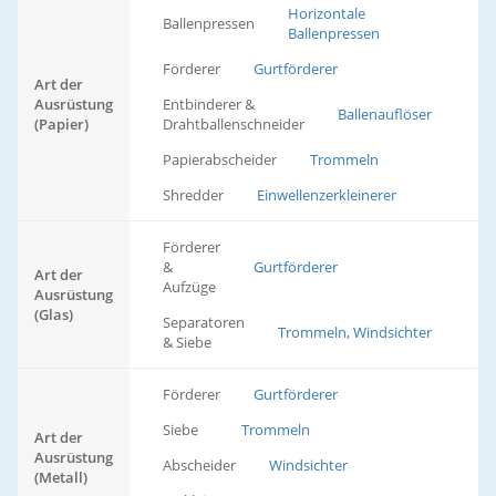
Horizontale
Ballenpressen
Ballenpressen
Förderer
Gurtförderer
Art der
Ausrüstung
Entbinderer &
Ballenauflöser
(Papier)
Drahtballenschneider
Papierabscheider
Trommeln
Shredder
Einwellenzerkleinerer
Förderer
&
Gurtförderer
Art der
Aufzüge
Ausrüstung
(Glas)
Separatoren
Trommeln, Windsichter
& Siebe
Förderer
Gurtförderer
Siebe
Trommeln
Art der
Ausrüstung
Abscheider
Windsichter
(Metall)