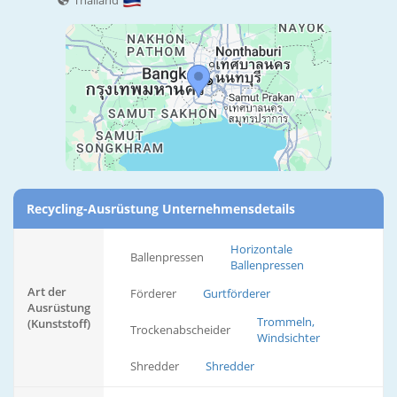
Thailand
Recycling-Ausrüstung Unternehmensdetails
Horizontale
Ballenpressen
Ballenpressen
Art der
Förderer
Gurtförderer
Ausrüstung
Trommeln,
(Kunststoff)
Trockenabscheider
Windsichter
Shredder
Shredder