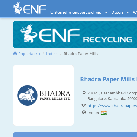
Unternehmensverzeichnis
Daten
W
Papierfabrik
Indien
Bhadra Paper Mills
Bhadra Paper Mills 
23/14, Jalashambhavi Compl
Bangalore, Karnataka 5600
https://www.bhadrapaper
Indien