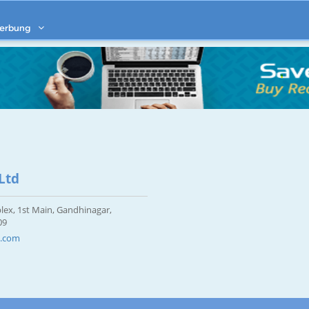
erbung
Ltd
ex, 1st Main, Gandhinagar,
09
s.com