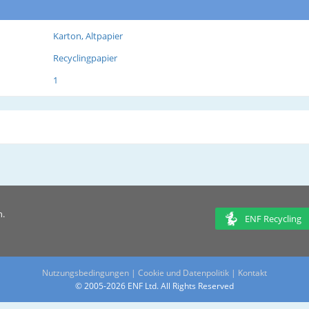
Karton, Altpapier
Recyclingpapier
1
n.
ENF Recycling
Nutzungsbedingungen
|
Cookie und Datenpolitik
|
Kontakt
© 2005-2026 ENF Ltd. All Rights Reserved