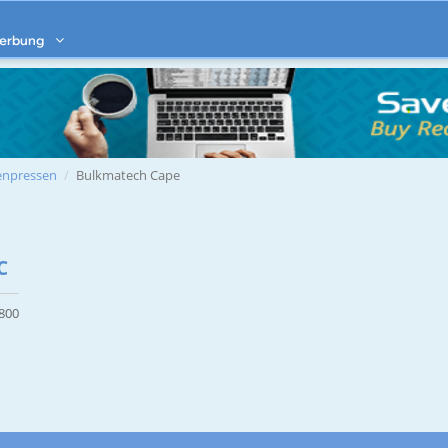
erbung
enpressen
Bulkmatech Cape
C
7800