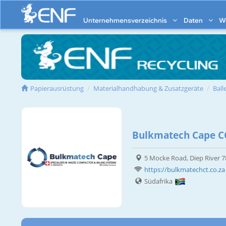
Unternehmensverzeichnis
Daten
W
Papierausrüstung
Materialhandhabung & Zusatzgeräte
Ball
Bulkmatech Cape C
5 Mocke Road, Diep River 
https://bulkmatechct.co.za
Südafrika