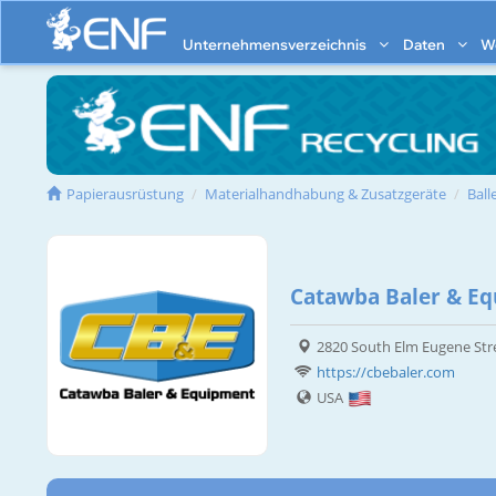
Unternehmensverzeichnis
Daten
W
Papierausrüstung
Materialhandhabung & Zusatzgeräte
Ball
Catawba Baler & E
2820 South Elm Eugene Str
https://cbebaler.com
USA