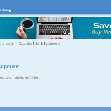
erbung
enpressen
Catawba Baler & Equipment
quipment
eet, Greensboro, NC 27406