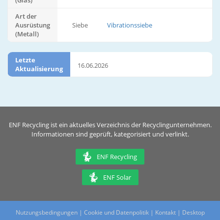
(Glas)
Art der
Ausrüstung
Siebe
Vibrationssiebe
(Metall)
Letzte
16.06.2026
Aktualisierung
ENF Recycling ist ein aktuelles Verzeichnis der Recyclingunternehmen.
Informationen sind geprüft, kategorisiert und verlinkt.
ENF Recycling
ENF Solar
Nutzungsbedingungen
|
Cookie und Datenpolitik
|
Kontakt
|
Desktop