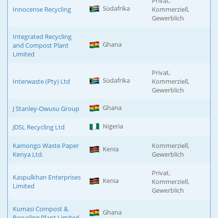
Privat,
Südafrika
Innocense Recycling
Kommerziell,
Gewerblich
Integrated Recycling
Ghana
and Compost Plant
Limited
Privat,
Südafrika
Interwaste (Pty) Ltd
Kommerziell,
Gewerblich
Ghana
J Stanley-Owusu Group
Nigeria
JDSL Recycling Ltd
Kamongo Waste Paper
Kommerziell,
Kenia
Kenya Ltd.
Gewerblich
Privat,
Kaspulkhan Enterprises
Kenia
Kommerziell,
Limited
Gewerblich
Kumasi Compost &
Ghana
Recycling Plant Limited