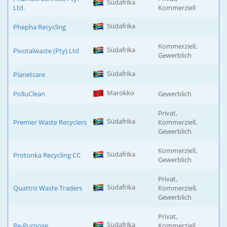
Südafrika
Ltd.
Kommerziell
Südafrika
Phepha Recycling
Kommerziell,
Südafrika
Pivotalwaste (Pty) Ltd
Gewerblich
Südafrika
Planetcare
Marokko
PolluClean
Gewerblich
Privat,
Südafrika
Premier Waste Recyclers
Kommerziell,
Gewerblich
Kommerziell,
Südafrika
Protonka Recycling CC
Gewerblich
Privat,
Südafrika
Quattro Waste Traders
Kommerziell,
Gewerblich
Privat,
Südafrika
Re-Purpose
Kommerziell,