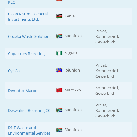
PLC
Clean Kisumu General
Kenia
Investments Ltd.
Privat,
Südafrika
Coceka Waste Solutions
Kommerziell,
Gewerblich
Nigeria
Copackers Recycling
Privat,
Réunion
Cycléa
Kommerziell,
Gewerblich
Kommerziell,
Marokko
Demotec Maroc
Gewerblich
Privat,
Südafrika
Deswalner Recycling CC
Kommerziell,
Gewerblich
DNF Waste and
Südafrika
Environmental Services