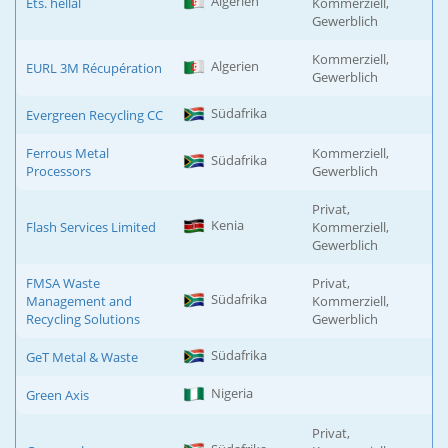
Algerien
Ets. hellal
Kommerziell,
Gewerblich
Kommerziell,
Algerien
EURL 3M Récupération
Gewerblich
Südafrika
Evergreen Recycling CC
Ferrous Metal
Kommerziell,
Südafrika
Processors
Gewerblich
Privat,
Kenia
Flash Services Limited
Kommerziell,
Gewerblich
FMSA Waste
Privat,
Südafrika
Management and
Kommerziell,
Recycling Solutions
Gewerblich
Südafrika
GeT Metal & Waste
Nigeria
Green Axis
Privat,