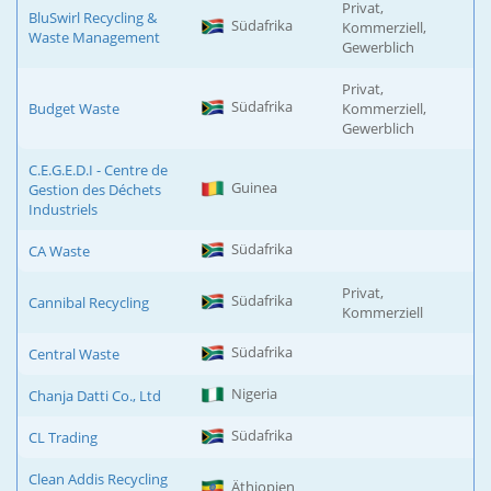
Privat,
BluSwirl Recycling &
Südafrika
Kommerziell,
Waste Management
Gewerblich
Privat,
Südafrika
Budget Waste
Kommerziell,
Gewerblich
C.E.G.E.D.I - Centre de
Guinea
Gestion des Déchets
Industriels
Südafrika
CA Waste
Privat,
Südafrika
Cannibal Recycling
Kommerziell
Südafrika
Central Waste
Nigeria
Chanja Datti Co., Ltd
Südafrika
CL Trading
Clean Addis Recycling
Äthiopien