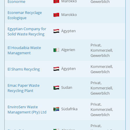
Marokko
Econorme
Gewerblich
Ecoremar Recyclage
Marokko
Ecologique
Egyptian Company for
Ägypten
Solid Waste Recycling
Privat,
El Houdaibia Waste
Algerien
Kommerziell,
Management
Gewerblich
Kommerziell,
Ägypten
El Shams Recycling
Gewerblich
Privat,
Emac Paper Waste
Sudan
Kommerziell,
Recycling Plant
Gewerblich
Privat,
EnviroServ Waste
Südafrika
Kommerziell,
Management (Pty) Ltd
Gewerblich
Privat,