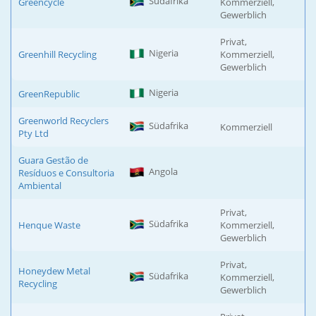
Südafrika
Greencycle
Kommerziell,
Gewerblich
Privat,
Nigeria
Greenhill Recycling
Kommerziell,
Gewerblich
Nigeria
GreenRepublic
Greenworld Recyclers
Südafrika
Kommerziell
Pty Ltd
Guara Gestão de
Angola
Resíduos e Consultoria
Ambiental
Privat,
Südafrika
Henque Waste
Kommerziell,
Gewerblich
Privat,
Honeydew Metal
Südafrika
Kommerziell,
Recycling
Gewerblich