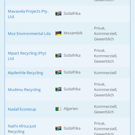
Mavavela Projects Pty.
Südafrika
Ltd.
Privat,
Mosambik
Moz Environmental Lda
Kommerziell,
Gewerblich
Privat,
Mpact Recycling (Pty)
Südafrika
Kommerziell,
Ltd
Gewerblich
Südafrika
Mpilenhle Recycling
Kommerziell
Privat,
Südafrika
Mudimu Recycling
Kommerziell,
Gewerblich
Kommerziell,
Algerien
Nadaf Ecorecup
Gewerblich
Privat,
Nathi Africa Just
Südafrika
Kommerziell,
Recycling
Gewerblich