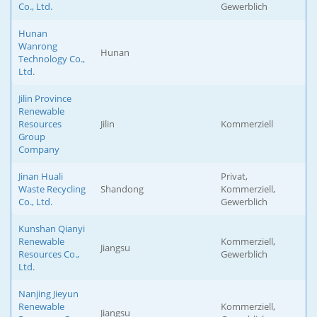
Co., Ltd.
Gewerblich
Hunan
Wanrong
Hunan
Technology Co.,
Ltd.
Jilin Province
Renewable
Resources
Jilin
Kommerziell
Group
Company
Jinan Huali
Privat,
Waste Recycling
Shandong
Kommerziell,
Co., Ltd.
Gewerblich
Kunshan Qianyi
Renewable
Kommerziell,
Jiangsu
Resources Co.,
Gewerblich
Ltd.
Nanjing Jieyun
Renewable
Kommerziell,
Jiangsu