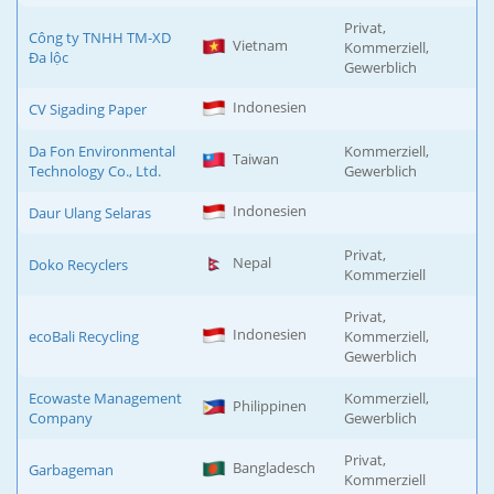
Privat,
Công ty TNHH TM-XD
Vietnam
Kommerziell,
Đa lộc
Gewerblich
Indonesien
CV Sigading Paper
Da Fon Environmental
Kommerziell,
Taiwan
Technology Co., Ltd.
Gewerblich
Indonesien
Daur Ulang Selaras
Privat,
Nepal
Doko Recyclers
Kommerziell
Privat,
Indonesien
ecoBali Recycling
Kommerziell,
Gewerblich
Ecowaste Management
Kommerziell,
Philippinen
Company
Gewerblich
Privat,
Bangladesch
Garbageman
Kommerziell