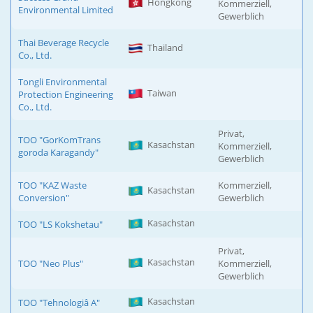
Hongkong
Kommerziell,
Environmental Limited
Gewerblich
Thai Beverage Recycle
Thailand
Co., Ltd.
Tongli Environmental
Taiwan
Protection Engineering
Co., Ltd.
Privat,
TOO "GorKomTrans
Kasachstan
Kommerziell,
goroda Karagandy"
Gewerblich
TOO "KAZ Waste
Kommerziell,
Kasachstan
Conversion"
Gewerblich
Kasachstan
TOO "LS Kokshetau"
Privat,
Kasachstan
TOO "Neo Plus"
Kommerziell,
Gewerblich
Kasachstan
TOO "Tehnologiâ A"