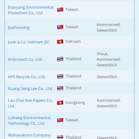
Jhaoyang Environmental
Taiwan
Protection Co., Ltd
Kommerziell,
Taiwan
Jiushunxing
Gewerblich
Vietnam
Junk & Co. Vietnam JSC
Privat,
Thailand
KI-Ecotech Co. Ltd.
Kommerziell,
Gewerblich
Thailand
KPS Recycle Co., Ltd.
Gewerblich
Thailand
Kuang Seng Lee Co., Ltd
Lau Choi Kee Papers Co.,
Kommerziell,
Hongkong
Ltd.
Gewerblich
Lisheng Environmental
Taiwan
Technology Co., Ltd.
Mahanakorn Company
Thailand
Gewerblich