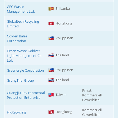
GFC Waste
Sri Lanka
Management Ltd.
Globaltech Recycling
Hongkong
Limited
Golden Bales
Philippinen
Corporation
Green Waste Goldver
Thailand
Light Management Co.,
Ltd.
Philippinen
Greenergie Corporation
Thailand
GrungThai Group
Privat,
Guangjiu Environmental
Taiwan
Kommerziell,
Protection Enterprise
Gewerblich
Kommerziell,
Hongkong
HKRecycling
Gewerblich