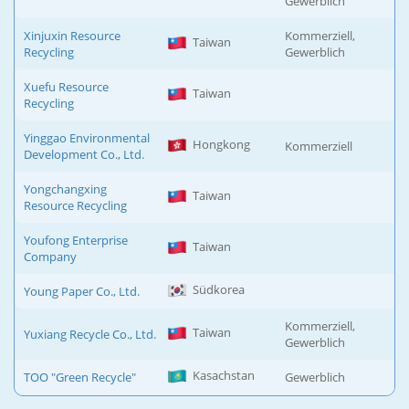
Gewerblich
Xinjuxin Resource
Kommerziell,
Taiwan
Recycling
Gewerblich
Xuefu Resource
Taiwan
Recycling
Yinggao Environmental
Hongkong
Kommerziell
Development Co., Ltd.
Yongchangxing
Taiwan
Resource Recycling
Youfong Enterprise
Taiwan
Company
Südkorea
Young Paper Co., Ltd.
Kommerziell,
Taiwan
Yuxiang Recycle Co., Ltd.
Gewerblich
Kasachstan
ТОО "Green Recycle"
Gewerblich