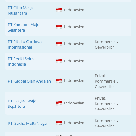
PT Citra Mega
Indonesien
Nusantara
PT Kamibox Maju
Indonesien
Sejahtera
PT Pituku Cordova
Kommerziell,
Indonesien
Internasional
Gewerblich
PT Reciki Solusi
Indonesien
Indonesia
Privat,
Indonesien
PT. Global Olah Andalan
Kommerziell,
Gewerblich
Privat,
PT. Sagara Waja
Indonesien
Kommerziell,
Sejahtera
Gewerblich
Kommerziell,
Indonesien
PT. Sakha Multi Niaga
Gewerblich