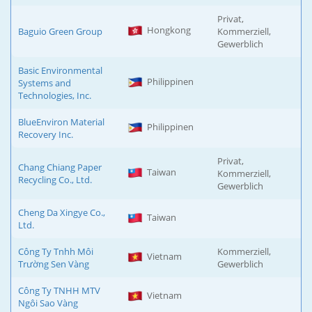
Privat,
Hongkong
Baguio Green Group
Kommerziell,
Gewerblich
Basic Environmental
Philippinen
Systems and
Technologies, Inc.
BlueEnviron Material
Philippinen
Recovery Inc.
Privat,
Chang Chiang Paper
Taiwan
Kommerziell,
Recycling Co., Ltd.
Gewerblich
Cheng Da Xingye Co.,
Taiwan
Ltd.
Công Ty Tnhh Môi
Kommerziell,
Vietnam
Trường Sen Vàng
Gewerblich
Công Ty TNHH MTV
Vietnam
Ngôi Sao Vàng