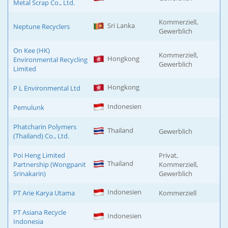
Metal Scrap Co., Ltd.
Kommerziell,
Sri Lanka
Neptune Recyclers
Gewerblich
On Kee (HK)
Kommerziell,
Hongkong
Environmental Recycling
Gewerblich
Limited
Hongkong
P L Environmental Ltd
Indonesien
Pemulunk
Phatcharin Polymers
Thailand
Gewerblich
(Thailand) Co., Ltd.
Poi Heng Limited
Privat,
Thailand
Partnership (Wongpanit
Kommerziell,
Srinakarin)
Gewerblich
Indonesien
PT Arie Karya Utama
Kommerziell
PT Asiana Recycle
Indonesien
Indonesia