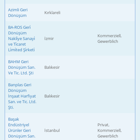
Azimli Geri
Kırklareli
Dönüşüm
BA-ROS Geri̇
Dönüşüm
Kommerziell,
Nakli̇ye Sanayi̇
İzmir
Gewerblich
ve Ti̇caret
Li̇mi̇ted Şi̇rketi̇
BAHM Geri
Dönüşüm San.
Balıkesir
Ve Tic. Ltd. Şti
Banplas Geri
Dönüşüm
İnşaat Harfiyat
Balıkesir
San. ve Tic. Ltd.
Şti.
Başak
Endüstriyel
Privat,
Ürünler Geri
İstanbul
Kommerziell,
Dönüşüm San.
Gewerblich