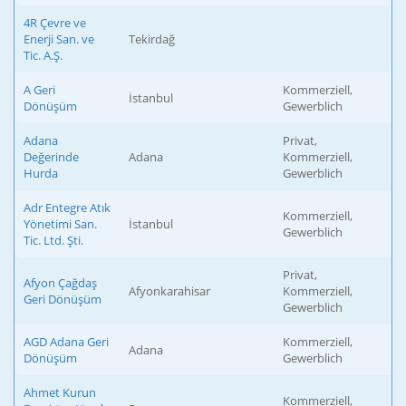
4R Çevre ve
Enerji San. ve
Tekirdağ
Tic. A.Ş.
A Geri
Kommerziell,
İstanbul
Dönüşüm
Gewerblich
Adana
Privat,
Değerinde
Adana
Kommerziell,
Hurda
Gewerblich
Adr Entegre Atık
Kommerziell,
Yönetimi San.
İstanbul
Gewerblich
Tic. Ltd. Şti.
Privat,
Afyon Çağdaş
Afyonkarahisar
Kommerziell,
Geri Dönüşüm
Gewerblich
AGD Adana Geri
Kommerziell,
Adana
Dönüşüm
Gewerblich
Ahmet Kurun
Kommerziell,