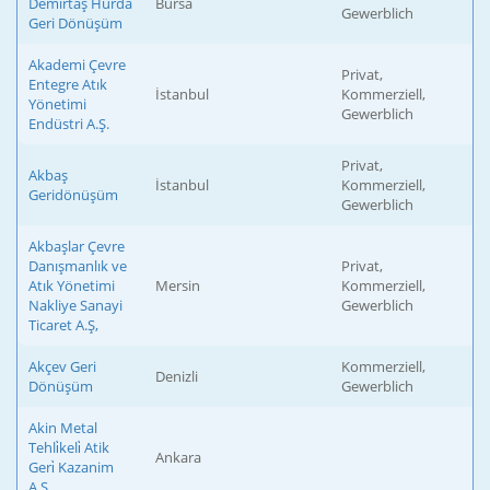
Demirtaş Hurda
Bursa
Gewerblich
Geri Dönüşüm
Akademi Çevre
Privat,
Entegre Atık
İstanbul
Kommerziell,
Yönetimi
Gewerblich
Endüstri A.Ş.
Privat,
Akbaş
İstanbul
Kommerziell,
Geridönüşüm
Gewerblich
Akbaşlar Çevre
Danışmanlık ve
Privat,
Atık Yönetimi
Mersin
Kommerziell,
Nakliye Sanayi
Gewerblich
Ticaret A.Ş,
Akçev Geri
Kommerziell,
Denizli
Dönüşüm
Gewerblich
Akin Metal
Tehli̇keli̇ Atik
Ankara
Geri̇ Kazanim
A.Ş