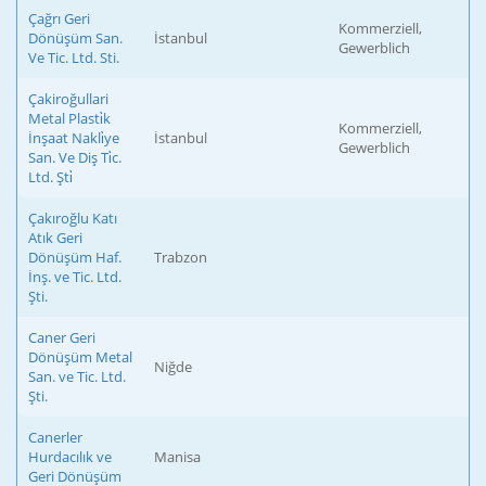
Çağrı Geri
Kommerziell,
Dönüşüm San.
İstanbul
Gewerblich
Ve Tic. Ltd. Sti.
Çakiroğullari
Metal Plasti̇k
Kommerziell,
İnşaat Nakli̇ye
İstanbul
Gewerblich
San. Ve Diş Ti̇c.
Ltd. Şti̇
Çakıroğlu Katı
Atık Geri
Dönüşüm Haf.
Trabzon
İnş. ve Tic. Ltd.
Şti.
Caner Geri
Dönüşüm Metal
Niğde
San. ve Tic. Ltd.
Şti.
Canerler
Hurdacılık ve
Manisa
Geri Dönüşüm