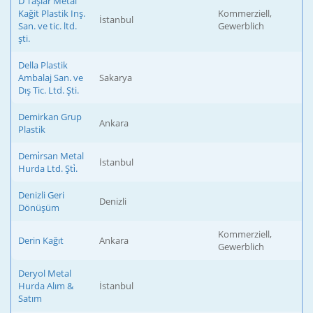
D Taşlar Metal
Kağit Plastik Inş.
Kommerziell,
İstanbul
San. ve tic. ltd.
Gewerblich
şti.
Della Plastik
Ambalaj San. ve
Sakarya
Dış Tic. Ltd. Şti.
Demirkan Grup
Ankara
Plastik
Demi̇rsan Metal
İstanbul
Hurda Ltd. Şti̇.
Denizli Geri
Denizli
Dönüşüm
Kommerziell,
Derin Kağıt
Ankara
Gewerblich
Deryol Metal
Hurda Alım &
İstanbul
Satım