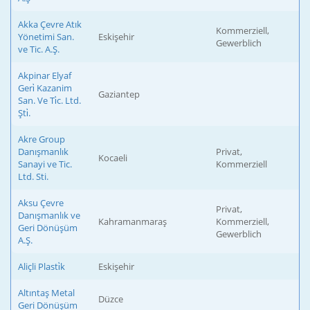
Akka Çevre Atık
Kommerziell,
Yönetimi San.
Eskişehir
Gewerblich
ve Tic. A.Ş.
Akpinar Elyaf
Geri̇ Kazanim
Gaziantep
San. Ve Ti̇c. Ltd.
Şti̇.
Akre Group
Danışmanlık
Privat,
Kocaeli
Sanayi ve Tic.
Kommerziell
Ltd. Sti.
Aksu Çevre
Privat,
Danışmanlık ve
Kahramanmaraş
Kommerziell,
Geri Dönüşüm
Gewerblich
A.Ş.
Aliçli Plasti̇k
Eskişehir
Altıntaş Metal
Düzce
Geri Dönüşüm