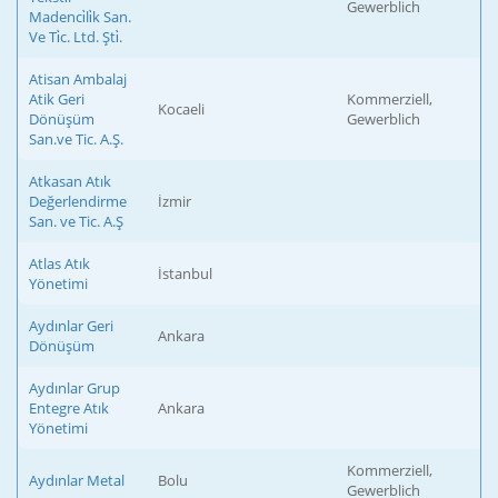
Gewerblich
Madenci̇li̇k San.
Ve Ti̇c. Ltd. Şti̇.
Atisan Ambalaj
Atik Geri
Kommerziell,
Kocaeli
Dönüşüm
Gewerblich
San.ve Tic. A.Ş.
Atkasan Atık
Değerlendirme
İzmir
San. ve Tic. A.Ş
Atlas Atık
İstanbul
Yönetimi
Aydınlar Geri
Ankara
Dönüşüm
Aydınlar Grup
Entegre Atık
Ankara
Yönetimi
Kommerziell,
Aydınlar Metal
Bolu
Gewerblich