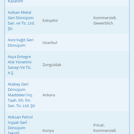
Kazanım
Asilsan Metal
Geri Dönüşüm
Kommerziell,
Eskişehir
San. ve Tic. Ltd.
Gewerblich
Şti.
Asre Kağıt Geri
İstanbul
Dönüşüm
Asya Entegre
Atık Yönetimi
Zonguldak
Sanayi Ve Tic.
A.Ş.
Atabey Geri
Dönüşüm
Maddeleri İnş.
Ankara
Taah. İth. İhr.
San. Tic. Ltd. Şti
Atiksan Petrol
İnşaat Geri̇
Privat,
Dönüşüm
Konya
Kommerziell,
Teksti̇l