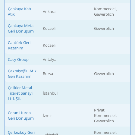
Çankaya Katı
Kommerziell,
Ankara
Atık
Gewerblich
Çankaya Metal
Kocaeli
Gewerblich
Geri Dönüşüm
Cantürk Geri
Kocaeli
Kazanım
Casy Group
Antalya
Çekmişoğlu Atık
Bursa
Gewerblich
Geri Kazanım
Çelikler Metal
Ticaret Sanayi
İstanbul
Ltd. Şti.
Privat,
Ceran Hurda
İzmir
Kommerziell,
Geri Dönüşüm
Gewerblich
Çerkezköy Geri
Kommerziell,