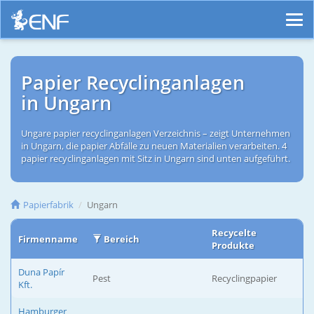
Papier Recyclinganlagen
in Ungarn
Ungare papier recyclinganlagen Verzeichnis – zeigt Unternehmen
in Ungarn, die papier Abfälle zu neuen Materialien verarbeiten. 4
papier recyclinganlagen mit Sitz in Ungarn sind unten aufgeführt.
Papierfabrik
Ungarn
Recycelte
Firmenname
Bereich
Produkte
Duna Papír
Pest
Recyclingpapier
Kft.
Hamburger