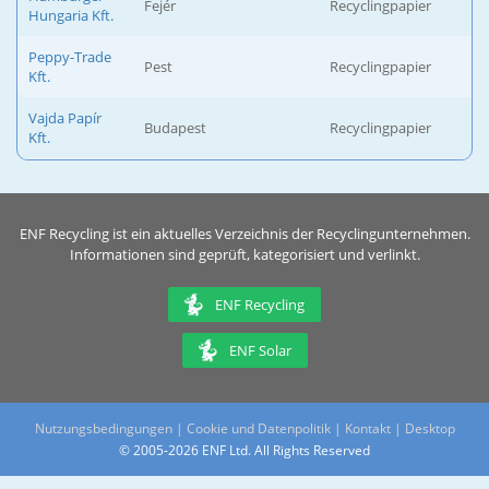
Fejér
Recyclingpapier
Hungaria Kft.
Peppy-Trade
Pest
Recyclingpapier
Kft.
Vajda Papír
Budapest
Recyclingpapier
Kft.
ENF Recycling ist ein aktuelles Verzeichnis der Recyclingunternehmen.
Informationen sind geprüft, kategorisiert und verlinkt.
ENF Recycling
ENF Solar
Nutzungsbedingungen
|
Cookie und Datenpolitik
|
Kontakt
|
Desktop
© 2005-2026 ENF Ltd. All Rights Reserved