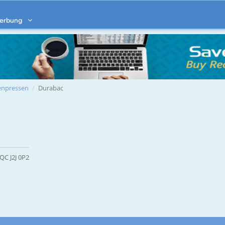
erbung
enpressen
Durabac
QC J2J 0P2