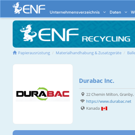
Unternehmensverzeichnis
Daten
W
Papierausrüstung
Materialhandhabung & Zusatzgeräte
Ball
Durabac Inc.
22 Chemin Milton, Granby, 
https://www.durabac.net
Kanada