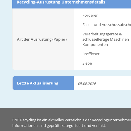
Recycling-Ausrüstung Unternehmensdetails
Förderer
Faser- und Ausschussabsch
Verarbeitungsgeräte &
Art der Ausrüstung (Papier)
schlüsselfertige Maschinen
Komponenten
Stofflöser
Siebe
Letzte Aktualisierung
05.08.2026
ENF Recycling ist ein aktuelles Verzeichnis der Recyclingunternehme
Informationen sind geprüft, kategorisiert und verlinkt.