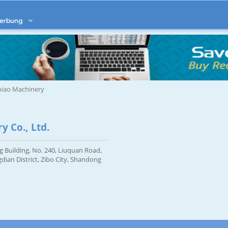
erbung
hiao Machinery
y Co., Ltd.
g Building, No. 240, Liuquan Road,
dian District, Zibo City, Shandong