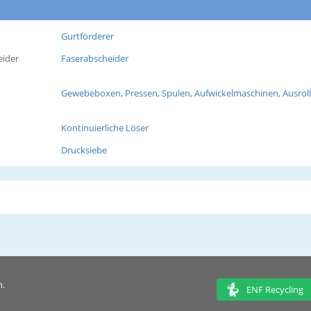
Gurtförderer
eider
Faserabscheider
Gewebeboxen, Pressen, Spulen, Aufwickelmaschinen, Ausro
Kontinuierliche Löser
Drucksiebe
n.
ENF Recycling