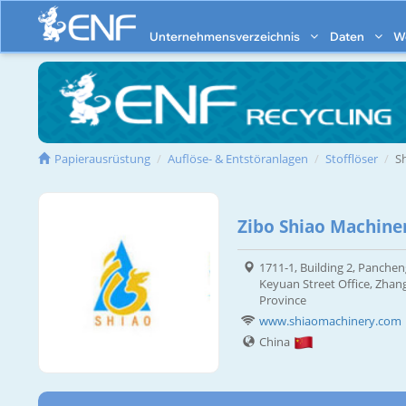
Unternehmensverzeichnis
Daten
W
Papierausrüstung
Auflöse- & Entstöranlagen
Stofflöser
S
Zibo Shiao Machiner
1711-1, Building 2, Panchen
Keyuan Street Office, Zhang
Province
www.shiaomachinery.com
China