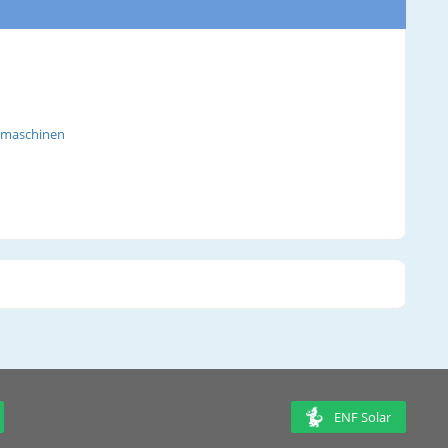
llmaschinen
ENF Solar