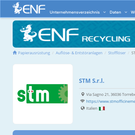
Unternehmensverzeichnis
Daten
W
Papierausrüstung
Auflöse- & Entstöranlagen
Stofflöser
S
STM S.r.l.
Via Sagno 21, 36036 Torrebe
https://www.stmofficineme
Italien