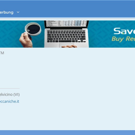
erbung
TM
lvicino (VI)
ccaniche.it