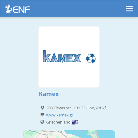
Κamex
208 Flevas str., 131 22 Ílion, Attikí
www.kamex.gr
Griechenland