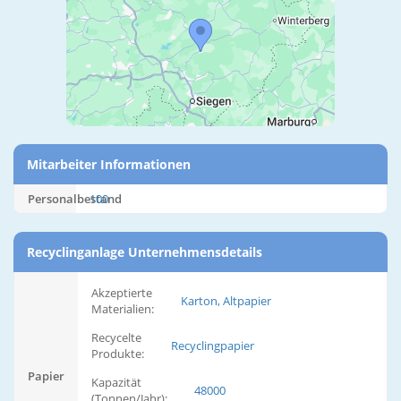
Mitarbeiter Informationen
Personalbestand
100
Recyclinganlage Unternehmensdetails
Akzeptierte
Karton, Altpapier
Materialien:
Recycelte
Recyclingpapier
Produkte:
Papier
Kapazität
48000
(Tonnen/Jahr):