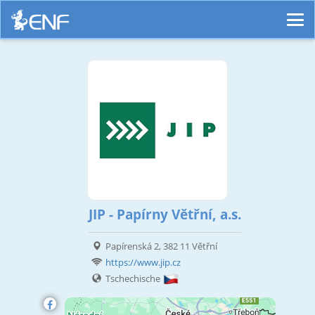
JIP - Papírny Větřní, a.s.
Papírenská 2, 382 11 Větřní
https://www.jip.cz
Tschechische