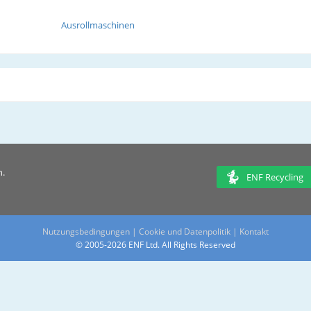
Ausrollmaschinen
n.
ENF Recycling
Nutzungsbedingungen
|
Cookie und Datenpolitik
|
Kontakt
© 2005-2026 ENF Ltd. All Rights Reserved