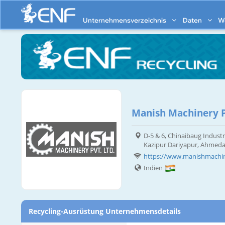
Unternehmensverzeichnis
Daten
W
Manish Machinery P
D-5 & 6, Chinaibaug Indust
Kazipur Dariyapur, Ahmeda
https://www.manishmachin
Indien
Recycling-Ausrüstung Unternehmensdetails