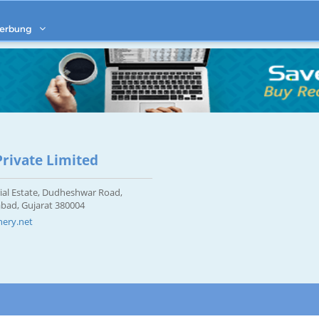
erbung
rivate Limited
rial Estate, Dudheshwar Road,
bad, Gujarat 380004
ery.net