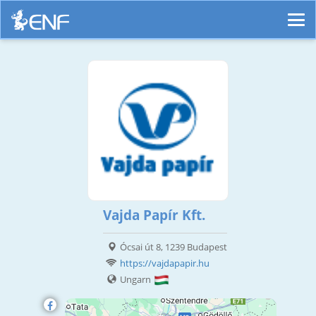
Vajda Papír Kft.
Ócsai út 8, 1239 Budapest
https://vajdapapir.hu
Ungarn