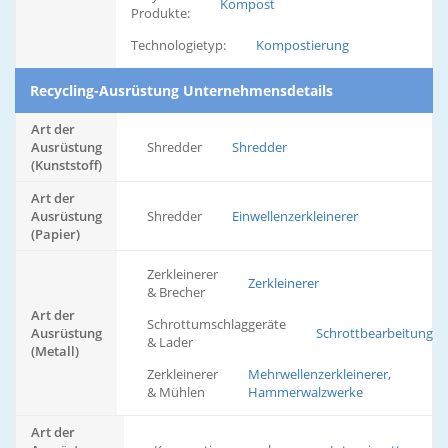
Kompost
Produkte:
Technologietyp:
Kompostierung
Recycling-Ausrüstung Unternehmensdetails
Art der
Ausrüstung
Shredder
Shredder
(Kunststoff)
Art der
Ausrüstung
Shredder
Einwellenzerkleinerer
(Papier)
Zerkleinerer
Zerkleinerer
& Brecher
Art der
Schrottumschlaggeräte
Ausrüstung
Schrottbearbeitungs
& Lader
(Metall)
Zerkleinerer
Mehrwellenzerkleinerer,
& Mühlen
Hammerwalzwerke
Art der